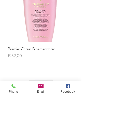
Premier Caress Bloemenwater
Prijs
€ 32,00
Phone
Email
Facebook