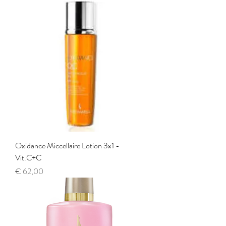
Oxidance Miccellaire Lotion 3x1 -
Vit.C+C
Prijs
€ 62,00