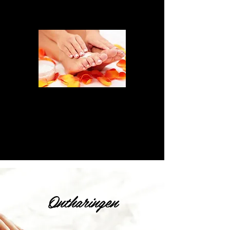
voetklachten of het nu gaat om ingegroeide nagels,
likdoorns, kalknagels, overmatig eelt ...
Pedicure
€ 30
Pedicure & gelish
€ 40
SPA-pedicure (met scrub, masker en massage)
€ 55
Nagels lakken (in combinatie met pedicure)
€ 5
Ontharingen