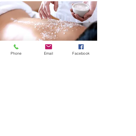
Phone
Email
Facebook
Lichaam
Bodyscrub (rug, benen, armen)
€ 35
Rugmassage (30 min.)
€ 35
Lichaamsmassage (60 min.)
€ 70
Voet- en beenmassage (20 min.)
€ 20
Nek- en schoudermassage (20 min.)
€ 20