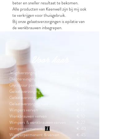
beter en sneller resultaat te bekomen.
Alle producten van Keenwell zijn bij mij ook
te verkrijgen voor thuisgebruik.
Bij onze gelaatsverzorgingen is epilatie van
de wenkbrauwen inbegrepen.
Voor haar
Jeugdverzorging (tot 18 jaar)
€ 50
Dieptereiniging
€ 55
Glycolzuur peeling
€ 80
Gelaatsverzorging mini
€ 55
Gelaatsverzorging basic
€ 65
Gelaatsverzorging luxe
€ 75
Wimpers verven
€ 15
Wenkbrauwen verven
€ 10
Wimpers & wenkbrauwen verven
€ 22
Wimperpermanent
€ 40
Wimperpermanent & verven
€ 45