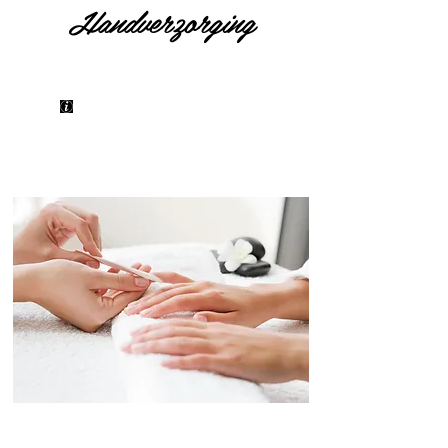
Handverzorging
Manicure
€ 25
Spa-manicure (met scrub, masker & massage)
€ 50
Gelish
€ 35
Verwijderen gelish
€ 15
Nagels lakken
€ 5
Nailart prijs per nagel
€ 0,50