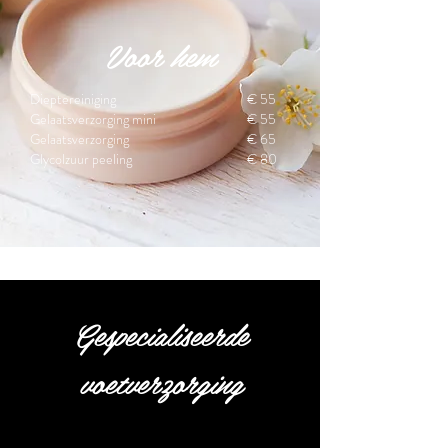
Voor hem
Dieptereiniging
€ 55
Gelaatsverzorging mini
€ 55
Gelaatsverzorging
€ 65
Glycolzuur peeling
€ 80
Gespecialiseerde
voetverzorging
U kunt bij ons terecht met alle soorten