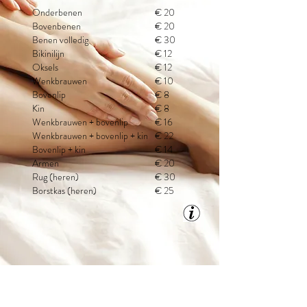
Onderbenen
€ 20
Bovenbenen
€ 20
Benen volledig
€ 30
Bikinilijn
€ 12
Oksels
€ 12
Wenkbrauwen
€ 10
Bovenlip
€ 8
Kin
€ 8
Wenkbrauwen + bovenlip
€ 16
Wenkbrauwen + bovenlip + kin
€ 22
Bovenlip + kin
€ 14
Armen
€ 20
Rug (heren)
€ 30
Borstkas (heren)
€ 25