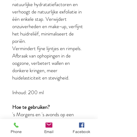
natuurlijke hydratatiefactoren en
verhoogt de natuurlijke exfoliatie in
één enkele stap. Verwijdert
onzuiverheden en make-up, verfijnt
het huidreliëf, minimaliseert de
poriën.
Vermindert fijne lijntjes en rimpels.
Afbraak van ophopingen in de
oogzone, verbetert wallen en
donkere kringen, meer
huidelasticiteit en stevigheid.
Inhoud: 200 ml
Hoe te gebruiken?
's Morgens en 's avonds op een
wattenschijfje aanbrengen en
hiermee voorzichtig over de ogen,
Phone
Email
Facebook
het gelaat en de decolleté gaan.