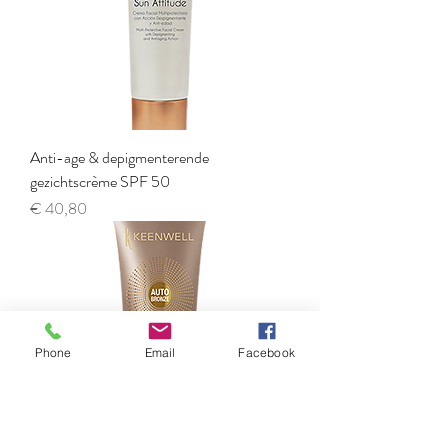
Anti-age & depigmenterende
gezichtscrème SPF 50
Prijs
€ 40,80
Phone
Email
Facebook