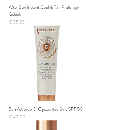
After Sun Instant Cool & Tan Prolonger
Gelaat
Prijs
€ 35,20
Sun Attitude C+C gezichtscrème SPF 50
Prijs
€ 49,00