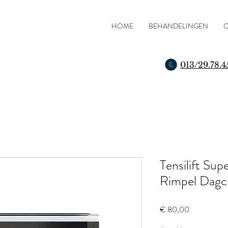
HOME
BEHANDELINGEN
O
013/29.78.4
Tensilift Sup
Rimpel Dag
Prijs
€ 80,00