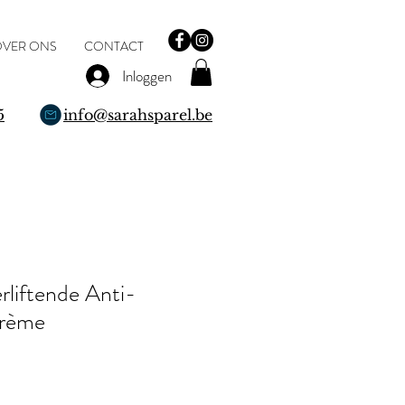
VER ONS
CONTACT
Inloggen
5
info@sarahsparel.be
erliftende Anti-
crème