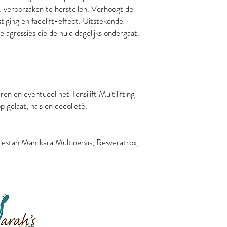
au veroorzaken te herstellen. Verhoogt de
stiging en facelift-effect. Uitstekende
 agressies die de huid dagelijks ondergaat.
ren en eventueel het Tensilift Multilifting
gelaat, hals en decolleté.
estan Manilkara Multinervis, Resveratrox,
Schoonheidsinstituut Sarah's Parel
Kompaniestraat 26
3271 Okselaar - Zichem